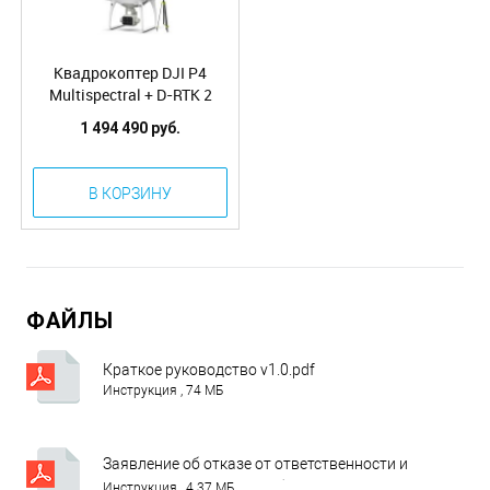
Квадрокоптер DJI P4
Multispectral + D-RTK 2
High Precision GNSS Mobile
1 494 490 руб.
Station Combo
В КОРЗИНУ
ФАЙЛЫ
Краткое руководство v1.0.pdf
Инструкция , 74 МБ
Заявление об отказе от ответственности и
руководство по технике безопасности v1.0.pdf
Инструкция , 4.37 МБ