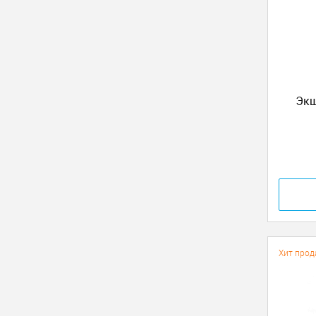
Экш
Хит прод