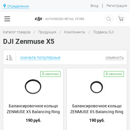
|
Вход
Регистрация
Определение
Каталог товаров
/
Продукция
/
Компоненты
/
Подвесы DJI
DJI Zenmuse X5
сначала популярные
изменить
В наличии
В наличии
Балансировочное кольцо
Балансировочное кольцо
ZENMUSE X5 Balancing Ring
ZENMUSE X5 Balancing Ring
for Panasonic 15mm f1.7
for Olympus 17mm f1.8 Lens
190 руб.
190 руб.
ASPH Prime Lens (Part3)
(Part4)