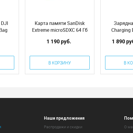
 DJI
Карта памяти SanDisk
Зарядна
 Bag
Extreme microSDXC 64 Гб
Charging 
V30, UHS-I Class 3 (U3),
1 190 руб.
1 890 ру
Class 10 (SDSQXA2-064G-
GN6MA)
В КОРЗИНУ
В К
Наши предложения
Пом
я
Распродажи и скидки
О ма