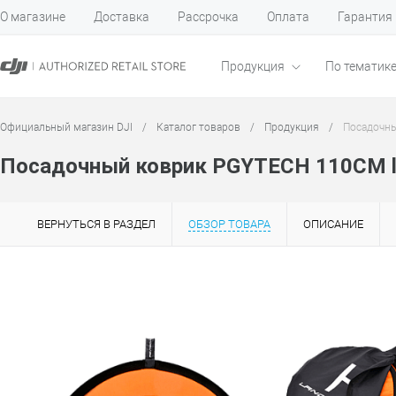
О магазине
Доставка
Рассрочка
Оплата
Гарантия
Продукция
По тематик
Официальный магазин DJI
/
Каталог товаров
/
Продукция
/
Посадочны
Посадочный коврик PGYTECH 110CM la
ВЕРНУТЬСЯ В РАЗДЕЛ
ОБЗОР ТОВАРА
ОПИСАНИЕ