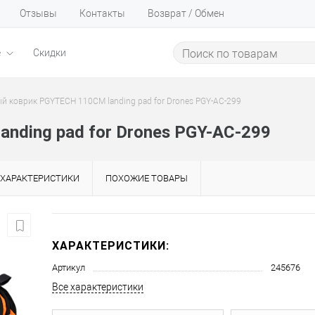
Отзывы
Контакты
Возврат / Обмен
е
Скидки
й коврик PGYTECH 110CM landing pad for Drones PGY-AC-299
nding pad for Drones PGY-AC-299
ХАРАКТЕРИСТИКИ
ПОХОЖИЕ ТОВАРЫ
ХАРАКТЕРИСТИКИ:
Артикул
245676
Все характеристики