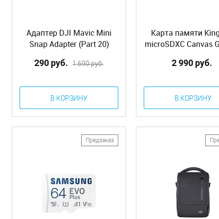
Адаптер DJI Mavic Mini
Карта памяти Kin
Snap Adapter (Part 20)
microSDXC Canvas G
128Gb UHS-I U3 A2
290 руб.
2 990 руб.
1 690 руб.
(170/90 MB/s)
В КОРЗИНУ
В КОРЗИНУ
Предзаказ
Пр