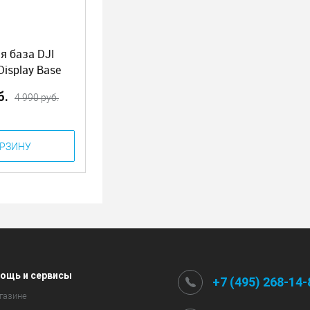
я база DJI
Display Base
б.
4 990 руб.
ОРЗИНУ
ощь и сервисы
+7 (495) 268-14-
газине