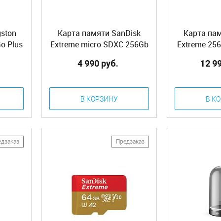
gston
Карта памяти SanDisk
Карта пам
o Plus
Extreme micro SDXC 256Gb
Extreme 256
 + ADP
UHS-I U3 V30 A2 (190/130
Class 10, 
4 990 руб.
12 9
MB/s) Class 10 (SDSQXAV-
G
256G-GN6MN)
В КОРЗИНУ
В К
едзаказ
Предзаказ