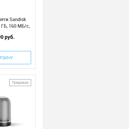
яти Sandisk
 ГБ, 160 МБ/с,
SDSQXA1-256G-
90 руб.
N6MA
ОРЗИНУ
Предзаказ