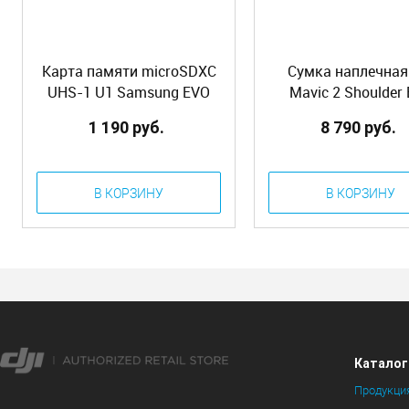
Карта памяти microSDXC
Сумка наплечная
UHS-1 U1 Samsung EVO
Mavic 2 Shoulder
PLUS 64 ГБ, 130 МБ/с,
(Part21) (OEM)
1 190 руб.
8 790 руб.
Class 10, MB-MC64KA/RU
В КОРЗИНУ
В КОРЗИНУ
Каталог
Продукци