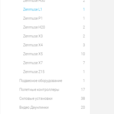
Zenmuse H30
2
Zenmuse L1
1
Zenmuse P1
1
Zenmuse H20
2
Zenmuse X3
2
Zenmuse X4
3
Zenmuse X5
10
Zenmuse X7
7
Zenmuse Z15
1
Подвесное оборудование
1
Полетные контроллеры
17
Силовые установки
38
Видео Даунлинки
20