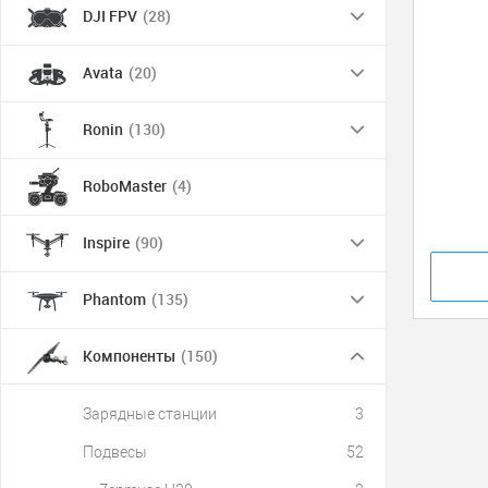
DJI FPV
(28)
Avata
(20)
Ronin
(130)
RoboMaster
(4)
Inspire
(90)
Phantom
(135)
Компоненты
(150)
Зарядные станции
3
Подвесы
52