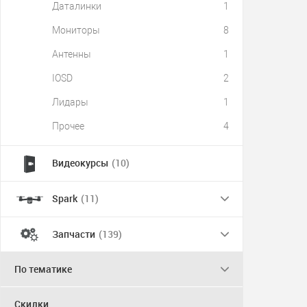
Даталинки
1
Мониторы
8
Антенны
1
IOSD
2
Лидары
1
Прочее
4
Видеокурсы
(10)
Spark
(11)
Запчасти
(139)
По тематике
Скидки