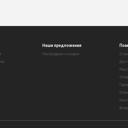
Наши предложения
Пом
я
Распродажи и скидки
О ма
ике
Дост
Расс
Опла
Гара
Отз
Конт
Возв