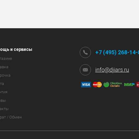
ощь и сервисы
+7 (495) 268-14-
газине
авка
info@djiars.ru
рочка
та
нтия
ывы
акты
рат / Обмен