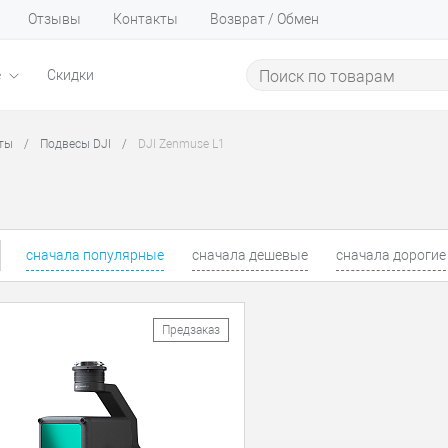
Отзывы
Контакты
Возврат / Обмен
е
Скидки
ты
/
Подвесы DJI
/
DJI Zenmuse L1
сначала популярные
сначала дешевые
сначала дорогие
Предзаказ