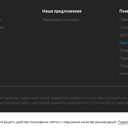
Наши предложения
Пом
я
Распродажи и скидки
Глав
ике
О ма
Дост
Расс
Опла
Гара
Отз
Конт
 характер, содержание может содержать ошибки и ни при каких условиях не
мплектация, цвет и некоторые элементы моделей могут отличаться от заявле
yright 2026 © djiars.ru - авторизованный магазин DJI. Все права за
ля вашего удобства пользования сайтом и повышения качества рекомендаций.
Подро