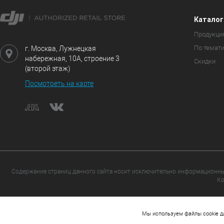
Каталог
Продукци
По темат
г. Москва, Лужнецкая
набережная, 10А, строение 3
Скидки
(второй этаж)
Посмотреть на карте
Содержание страниц данного сайта носит исключительно информационный
Ко
Cop
0
Мы используем файлы cookie д
КОРЗИНА
ИЗБРАННОЕ