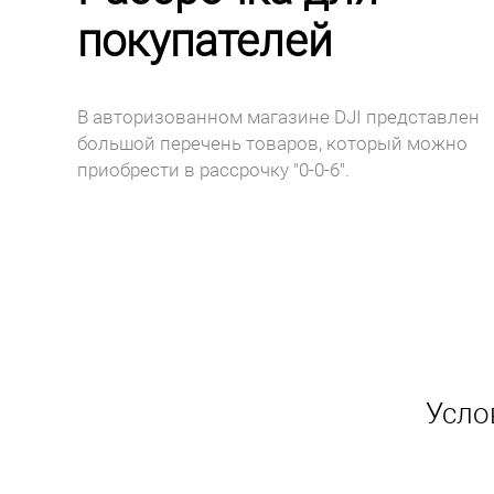
покупателей
В авторизованном магазине DJI представлен
большой перечень товаров, который можно
приобрести в рассрочку "0-0-6".
Усло