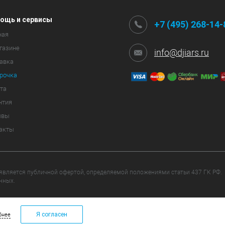
ощь и сервисы
+7 (495) 268-14-
ная
газине
info@djiars.ru
авка
рочка
та
нтия
ывы
акты
 является публичной офертой, определяемой положениями статьи 437 ГК РФ.
нных.
щищены.
Я согласен
бнее
+7 (495) 268-14-83
info@djiars.ru
ОБРАТНАЯ СВЯ