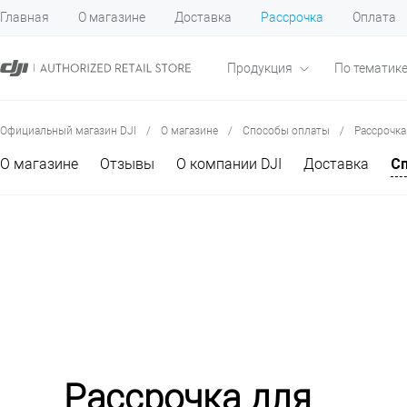
Главная
О магазине
Доставка
Рассрочка
Оплата
Продукция
По тематик
Официальный магазин DJI
/
О магазине
/
Способы оплаты
/
Рассрочка
О магазине
Отзывы
О компании DJI
Доставка
С
Рассрочка для