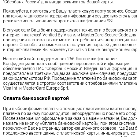
"Сбербанк России" для ввода реквизитов Вашей карты.
Пожалуйста, приготовьте Вашу пластиковую карту заранее. Соеди
платежным шлюзом и передача информации осуществляется в з
режиме с использованием протокола шифрования SSL.
В случае если Ваш банк поддерживает технологию безопасного п
интернет-платежей Verified By Visa или MasterCard Secure Code для
проведения платежа также может потребоваться ввод специальн
пароля. Способы и возможность получения паролей для соверше
интернет-платежей Вы можете уточнить в банке, выпустившем кар
Настоящий сайт поддерживает 256-битное шифрование.
Конфиденциальность сообщаемой персональной информации
обеспечивается ПАО "Сбербанк России". Введенная информация не
предоставлена третьим лицам за исключением случаев, предусм
законодательством РФ. Проведение платежей по банковским кар
осуществляется в строгом соответствии с требованиями платежн
Visa Int. и MasterCard Europe Sprl.
Оплата банковской картой
При выборе формы оплаты с помощью пластиковой карты прове
платежа по заказу производится непосредственно после его офор
После завершения оформления заказа в нашем магазине, Вы дол
нажать на кнопку «Оплата банковской картой», при этом система
переключит Вас на страницу авторизационного сервера, где Вам 
предложено ввести данные пластиковой карты, инициировать ее