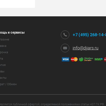
ощь и сервисы
+7 (495) 268-14-
газине
авка
info@djiars.ru
рочка
та
нтия
ывы
акты
рат / Обмен
 является публичной офертой, определяемой положениями статьи 437 ГК РФ.