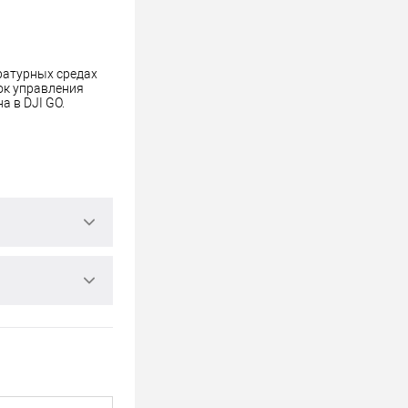
ратурных средах
ок управления
а в DJI GO.