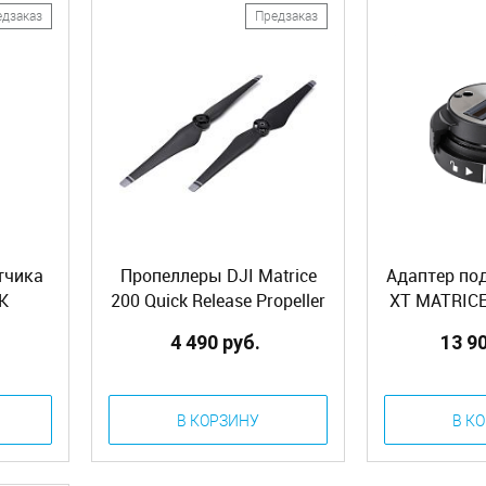
едзаказ
Предзаказ
тчика
Пропеллеры DJI Matrice
Адаптер по
K
200 Quick Release Propeller
XT MATRICE
2.0
1760S (Part04)
XT Gimbal A
4 490 руб.
13 9
В КОРЗИНУ
В К