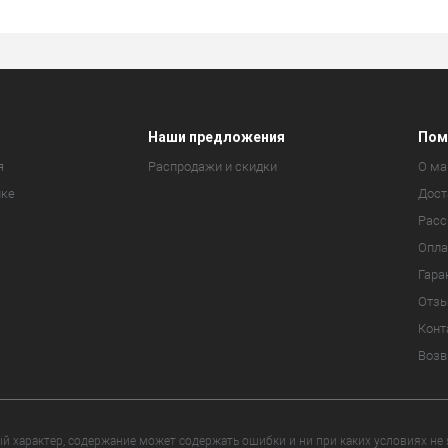
Наши предложения
Пом
я
Распродажи и скидки
О ма
ике
Дост
Расс
Опла
Гара
Отз
Конт
Возв
 характер, содержание может содержать ошибки и ни при каких условиях не