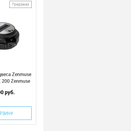
Предзаказ
двеса Zenmuse
 200 Zenmuse
dapter (Part8)
00 руб.
ОРЗИНУ