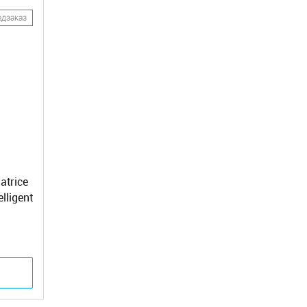
едзаказ
trice
lligent
rt2)