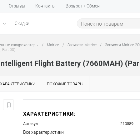
Отзывы
Контакты
Возврат / Обмен
е
Скидки
нные квадрокоптеры
/
Matrice
/
Запчасти Matrice
/
Запчасти Matrice 20
 Part 03)
elligent Flight Battery (7660MAH) (Part
ХАРАКТЕРИСТИКИ
ПОХОЖИЕ ТОВАРЫ
ХАРАКТЕРИСТИКИ:
Артикул
210589
Все характеристики