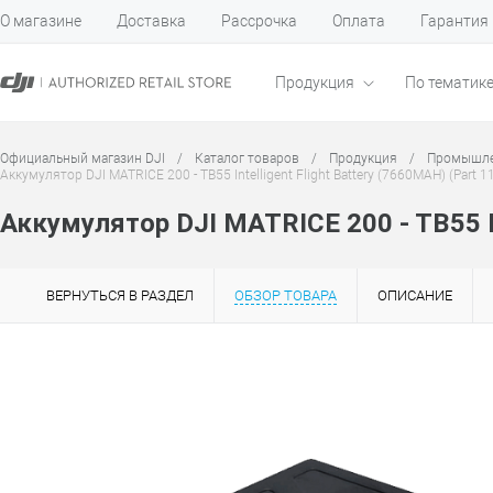
О магазине
Доставка
Рассрочка
Оплата
Гарантия
Продукция
По тематик
Официальный магазин DJI
/
Каталог товаров
/
Продукция
/
Промышле
Аккумулятор DJI MATRICE 200 - TB55 Intelligent Flight Battery (7660MAH) (Part 11;
Аккумулятор DJI MATRICE 200 - TB55 Int
ВЕРНУТЬСЯ В РАЗДЕЛ
ОБЗОР ТОВАРА
ОПИСАНИЕ