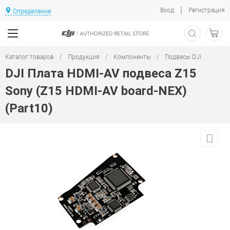
|
Вход
Регистрация
Определение
Каталог товаров
/
Продукция
/
Компоненты
/
Подвесы DJI
DJI Плата HDMI-AV подвеса Z15
Sony (Z15 HDMI-AV board-NEX)
(Part10)