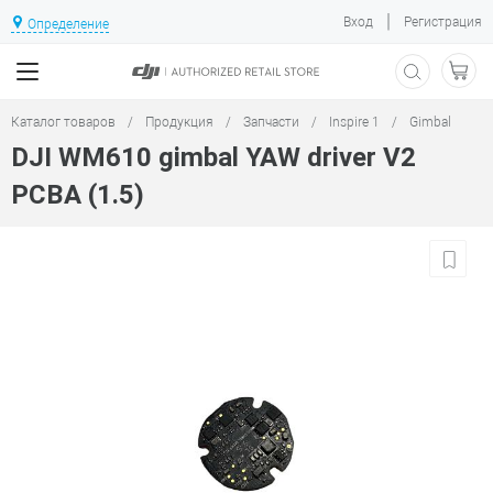
|
Вход
Регистрация
Определение
Каталог товаров
/
Продукция
/
Запчасти
/
Inspire 1
/
Gimbal
DJI WM610 gimbal YAW driver V2
PCBA (1.5)