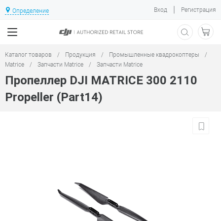
|
Вход
Регистрация
Определение
Каталог товаров
/
Продукция
/
Промышленные квадрокоптеры
/
Matrice
/
Запчасти Matrice
/
Запчасти Matrice
Пропеллер DJI MATRICE 300 2110
Propeller (Part14)