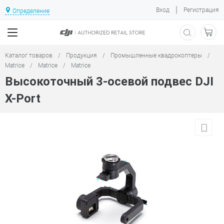
|
Вход
Регистрация
Определение
Каталог товаров
/
Продукция
/
Промышленные квадрокоптеры
/
Matrice
/
Matrice
/
Matrice
Высокоточный 3-осевой подвес DJI
X-Port