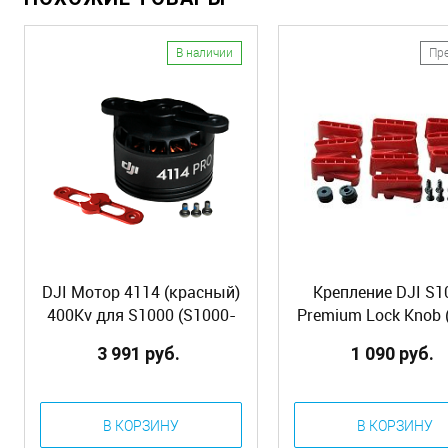
В наличии
Пр
DJI Мотор 4114 (красный)
Крепление DJI S1
400Kv для S1000 (S1000-
Premium Lock Knob (
Premium 4114 Motor with
3 991 руб.
1 090 руб.
red Prop cover) (Part22)
В КОРЗИНУ
В КОРЗИНУ