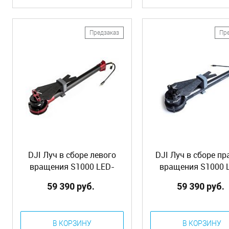
Предзаказ
Пр
DJI Луч в сборе левого
DJI Луч в сборе пр
вращения S1000 LED-
вращения S1000 
красный (S1000-Premium
зеленый (S1000-Pr
59 390 руб.
59 390 руб.
Complete Arm [CCW-RED])
Complete Arm [CW-G
(Part31)
(Part30)
В КОРЗИНУ
В КОРЗИНУ