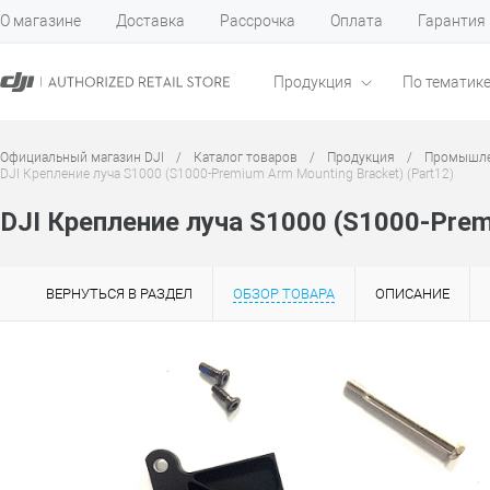
О магазине
Доставка
Рассрочка
Оплата
Гарантия
Продукция
По тематик
Официальный магазин DJI
/
Каталог товаров
/
Продукция
/
Промышле
DJI Крепление луча S1000 (S1000-Premium Arm Mounting Bracket) (Part12)
DJI Крепление луча S1000 (S1000-Prem
ВЕРНУТЬСЯ В РАЗДЕЛ
ОБЗОР ТОВАРА
ОПИСАНИЕ