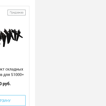
Предзаказ
ект складных
в для S1000+
ium Propeller
0 руб.
)) (Part25)
ОРЗИНУ