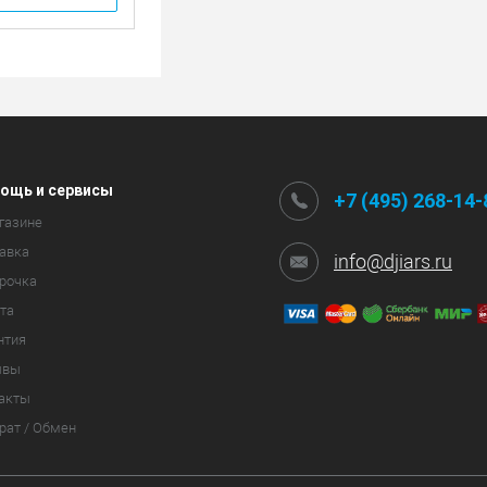
ощь и сервисы
+7 (495) 268-14-
газине
авка
info@djiars.ru
рочка
та
нтия
ывы
акты
рат / Обмен