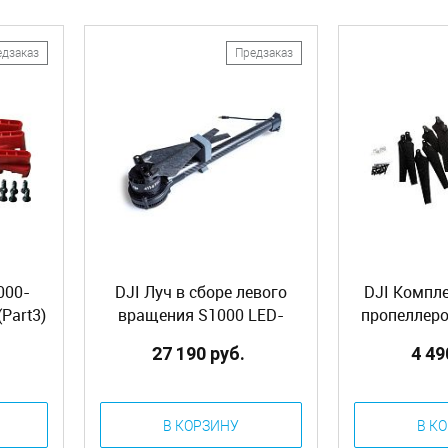
едзаказ
Предзаказ
000-
DJI Луч в сборе левого
DJI Компл
Part3)
вращения S1000 LED-
пропеллеро
зеленый (S1000-Premium
(S1000-Prem
27 190 руб.
4 49
Complete Arm [CCW-
Pack (8
GREEN]) (Part32)
В КОРЗИНУ
В К