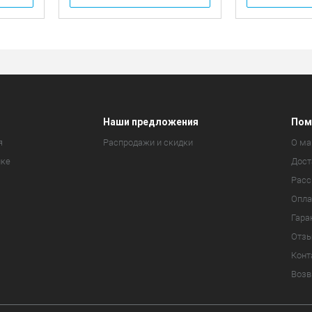
Наши предложения
Пом
я
Распродажи и скидки
О ма
ике
Дост
Расс
Опла
Гара
Отз
Конт
Возв