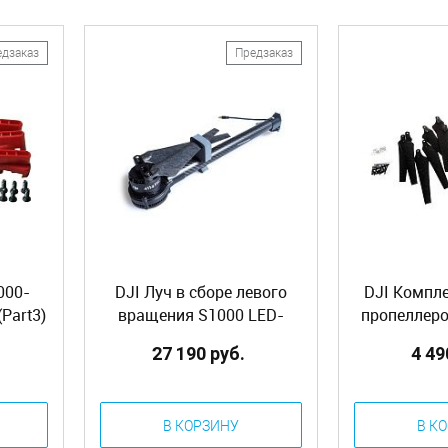
едзаказ
Предзаказ
000-
DJI Луч в сборе левого
DJI Компл
Part3)
вращения S1000 LED-
пропеллеро
зеленый (S1000-Premium
(S1000-Prem
27 190 руб.
4 49
Complete Arm [CCW-
Pack (8
GREEN]) (Part32)
В КОРЗИНУ
В К