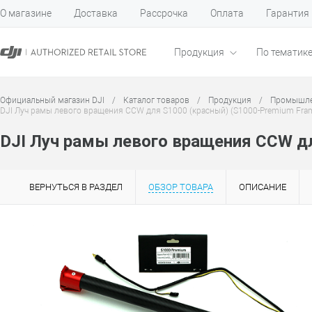
О магазине
Доставка
Рассрочка
Оплата
Гарантия
Продукция
По тематик
Официальный магазин DJI
/
Каталог товаров
/
Продукция
/
Промышле
DJI Луч рамы левого вращения CCW для S1000 (красный) (S1000-Premium Fram
DJI Луч рамы левого вращения CCW дл
ВЕРНУТЬСЯ В РАЗДЕЛ
ОБЗОР ТОВАРА
ОПИСАНИЕ