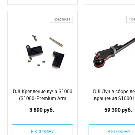
Предзаказ
Пр
DJI Крепление луча S1000
DJI Луч в сборе л
(S1000-Premium Arm
вращения S1000 
Mounting Bracket) (Part12)
красный (S1000-Pr
3 890 руб.
59 390 руб.
Complete Arm [CCW
(Part31)
В КОРЗИНУ
В КОРЗИНУ