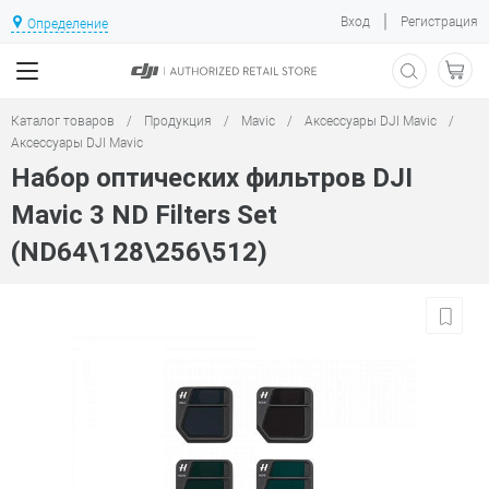
|
Вход
Регистрация
Определение
Каталог товаров
/
Продукция
/
Mavic
/
Аксессуары DJI Mavic
/
Аксессуары DJI Mavic
Набор оптических фильтров DJI
Mavic 3 ND Filters Set
(ND64\128\256\512)