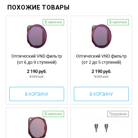
ПОХОЖИЕ ТОВАРЫ
В наличии
В наличии
Оптический VND фильтр
Оптический VND фильтр
(от 6 до 9 ступеней)
(от 2 до 5 ступеней)
PGYTECH Mavic 3 VND
PGYTECH Mavic 3 VND
2 190 руб.
2 190 руб.
Filter (6 to 9-Stop) P-26A-
Filter (2 to 5-Stop) P-26A-
8 090 руб.
8 090 руб.
017
016
В КОРЗИНУ
В КОРЗИНУ
В наличии
Предзаказ