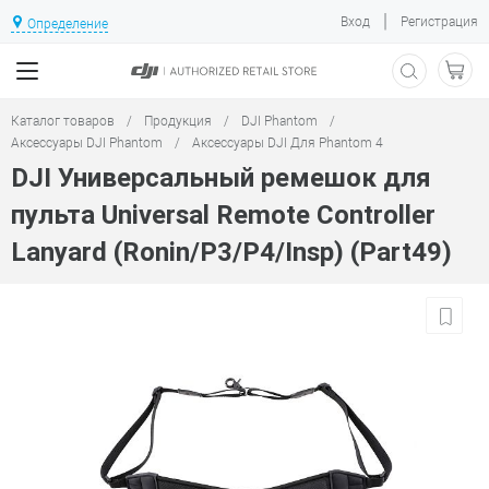
|
Вход
Регистрация
Определение
Каталог товаров
/
Продукция
/
DJI Phantom
/
Аксессуары DJI Phantom
/
Аксессуары DJI Для Phantom 4
DJI Универсальный ремешок для
пульта Universal Remote Controller
Lanyard (Ronin/P3/P4/Insp) (Part49)