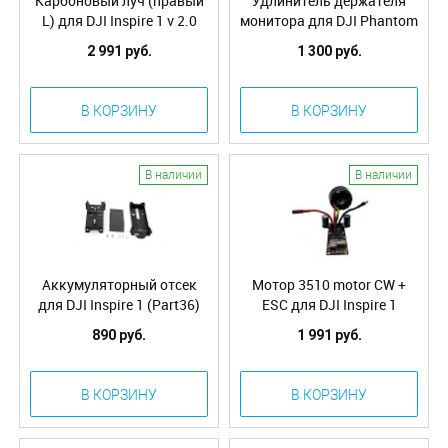
Карбоновый луч (правый
Удлинитель держателя
L) для DJI Inspire 1 v 2.0
монитора для DJI Phantom
3/Inspire 1
2 991 руб.
1 300 руб.
В КОРЗИНУ
В КОРЗИНУ
В наличии
В наличии
Аккумуляторный отсек
Мотор 3510 motor CW +
для DJI Inspire 1 (Part36)
ESC для DJI Inspire 1
WM610 (30.7)
890 руб.
1 991 руб.
В КОРЗИНУ
В КОРЗИНУ