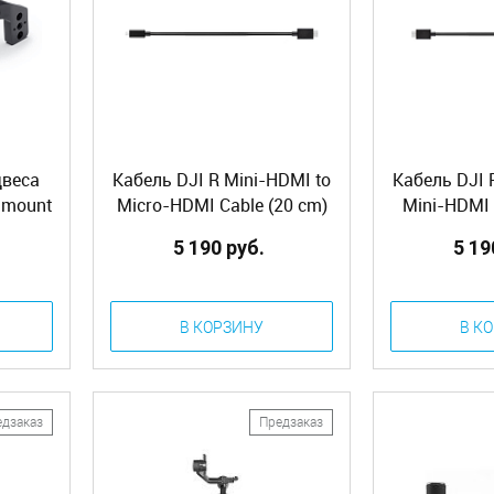
двеса
Кабель DJI R Mini-HDMI to
Кабель DJI 
 mount
Micro-HDMI Cable (20 cm)
Mini-HDMI 
(RS2&RSC2)
(RS2
5 190 руб.
5 19
В КОРЗИНУ
В К
едзаказ
Предзаказ