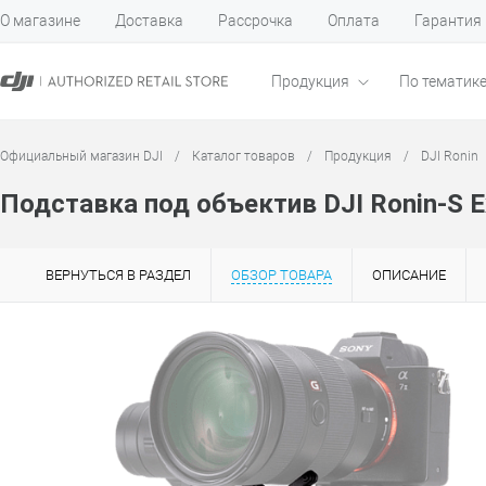
О магазине
Доставка
Рассрочка
Оплата
Гарантия
Продукция
По тематик
Официальный магазин DJI
/
Каталог товаров
/
Продукция
/
DJI Ronin
Подставка под объектив DJI Ronin-S Ex
ВЕРНУТЬСЯ В РАЗДЕЛ
ОБЗОР ТОВАРА
ОПИСАНИЕ