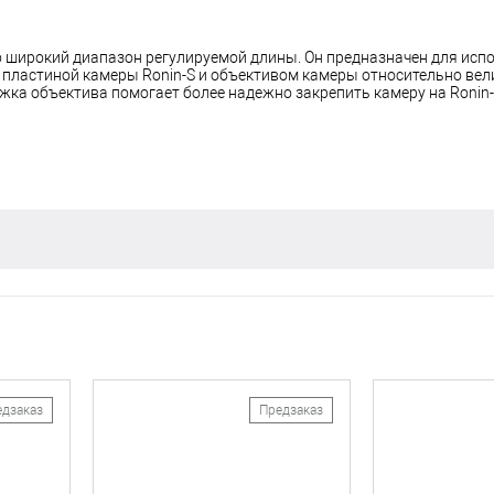
 широкий диапазон регулируемой длины. Он предназначен для испо
пластиной камеры Ronin-S и объективом камеры относительно вели
ржка объектива помогает более надежно закрепить камеру на Ronin-
едзаказ
Предзаказ