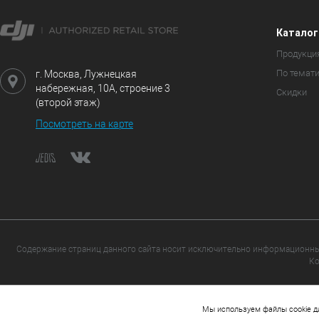
Каталог
Продукци
По темат
г. Москва, Лужнецкая
набережная, 10А, строение 3
Скидки
(второй этаж)
Посмотреть на карте
Содержание страниц данного сайта носит исключительно информационный
Ко
Cop
0
Мы используем файлы cookie д
КОРЗИНА
ИЗБРАННОЕ