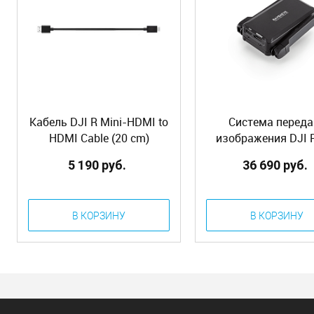
Кабель DJI R Mini-HDMI to
Система переда
HDMI Cable (20 cm)
изображения DJI 
(RS2&RSC2)
RavenEye
5 190 руб.
36 690 руб.
(RS/RSC/RS2/RS
В КОРЗИНУ
В КОРЗИНУ