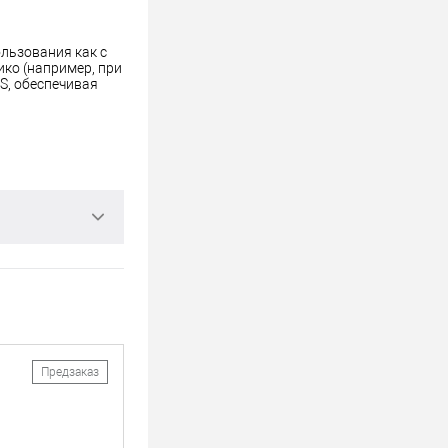
льзования как с
ко (например, при
S, обеспечивая
Предзаказ