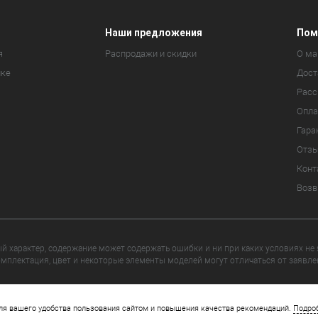
Наши предложения
Пом
я
Распродажи и скидки
О ма
ике
Дост
Расс
Опла
Гара
Отз
Конт
Возв
 характер, содержание может содержать ошибки и ни при каких условиях не
мплектация, цвет и некоторые элементы моделей могут отличаться от заявле
yright 2026 © djiars.ru - авторизованный магазин DJI. Все права за
ля вашего удобства пользования сайтом и повышения качества рекомендаций.
Подро