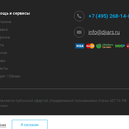
ощь и сервисы
+7 (495) 268-14-
газине
авка
info@djiars.ru
рочка
та
нтия
ывы
акты
рат / Обмен
 является публичной офертой, определяемой положениями статьи 437 ГК РФ.
нных.
щищены.
Я согласен
бнее
+7 (495) 268-14-83
info@djiars.ru
ОБРАТНАЯ СВЯ