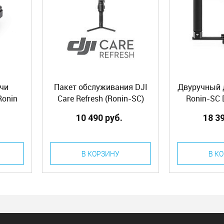
чи
Пакет обслуживания DJI
Двуручный 
Ronin
Care Refresh (Ronin-SC)
Ronin-SC 
(Pa
10 490 руб.
18 3
C2)
В КОРЗИНУ
В К