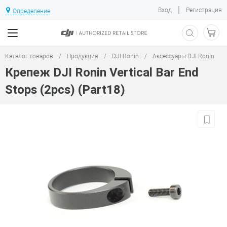
|
Вход
Регистрация
Определение
Каталог товаров
/
Продукция
/
DJI Ronin
/
Аксессуары DJI Ronin
Крепеж DJI Ronin Vertical Bar End
Stops (2pcs) (Part18)