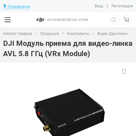
|
Вход
Регистрация
Определение
Каталог товаров
/
Продукция
/
Компоненты
/
Видео Даунлинки
DJI Модуль приема для видео-линка
AVL 5.8 ГГц (VRx Module)