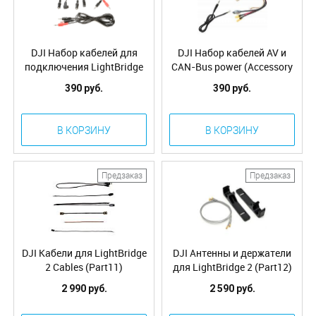
DJI Набор кабелей для
DJI Набор кабелей AV и
подключения LightBridge
CAN-Bus power (Accessory
(Remote controller cables
pack) (Part9)
390 руб.
390 руб.
Lightbridge) (Part8)
В КОРЗИНУ
В КОРЗИНУ
Предзаказ
Предзаказ
DJI Кабели для LightBridge
DJI Антенны и держатели
2 Cables (Part11)
для LightBridge 2 (Part12)
2 990 руб.
2 590 руб.