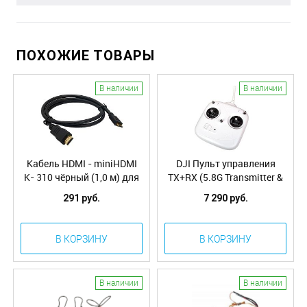
ПОХОЖИЕ ТОВАРЫ
В наличии
В наличии
Кабель HDMI - miniHDMI
DJI Пульт управления
K- 310 чёрный (1,0 м) для
TX+RX (5.8G Transmitter &
LightBridge
Receiver Combo) (Part14)
291 руб.
7 290 руб.
В КОРЗИНУ
В КОРЗИНУ
В наличии
В наличии