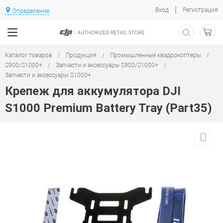
|
Вход
Регистрация
Определение
Каталог товаров
/
Продукция
/
Промышленные квадрокоптеры
/
S900/S1000+
/
Запчасти и аксессуары S900/S1000+
/
Запчасти и аксессуары S1000+
Крепеж для аккумулятора DJI
S1000 Premium Battery Tray (Part35)