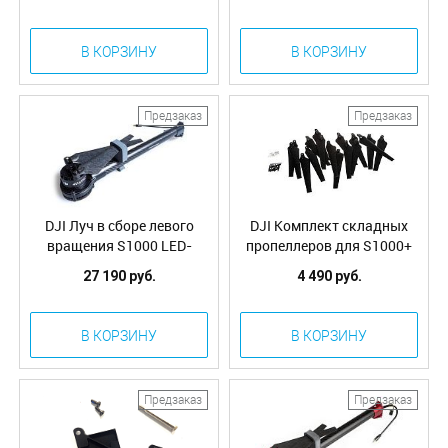
red Prop cover) (Part22)
В КОРЗИНУ
В КОРЗИНУ
Предзаказ
Предзаказ
DJI Луч в сборе левого
DJI Комплект складных
вращения S1000 LED-
пропеллеров для S1000+
зеленый (S1000-Premium
(S1000-Premium Propeller
27 190 руб.
4 490 руб.
Complete Arm [CCW-
Pack (8)) (Part25)
GREEN]) (Part32)
В КОРЗИНУ
В КОРЗИНУ
Предзаказ
Предзаказ