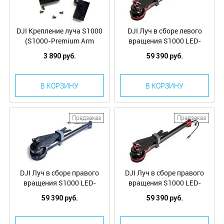
DJI Крепление луча S1000
DJI Луч в сборе левого
(S1000-Premium Arm
вращения S1000 LED-
Mounting Bracket) (Part12)
красный (S1000-Premium
3 890 руб.
59 390 руб.
Complete Arm [CCW-RED])
(Part31)
В КОРЗИНУ
В КОРЗИНУ
Предзаказ
Предзаказ
DJI Луч в сборе правого
DJI Луч в сборе правого
вращения S1000 LED-
вращения S1000 LED-
зеленый (S1000-Premium
красный (S1000-Premium
59 390 руб.
59 390 руб.
Complete Arm [CW-Green])
Complete Arm [CW-RED])
(Part30)
(Part29)