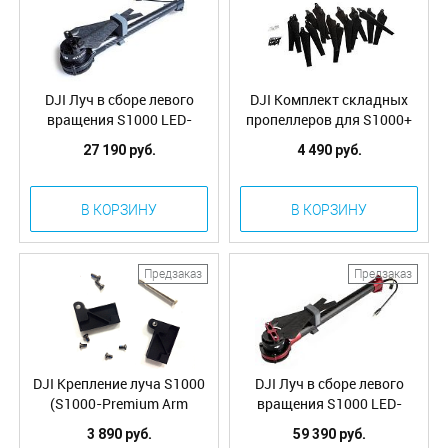
DJI Луч в сборе левого
DJI Комплект складных
вращения S1000 LED-
пропеллеров для S1000+
зеленый (S1000-Premium
(S1000-Premium Propeller
27 190 руб.
4 490 руб.
Complete Arm [CCW-
Pack (8)) (Part25)
GREEN]) (Part32)
В КОРЗИНУ
В КОРЗИНУ
Предзаказ
Предзаказ
DJI Крепление луча S1000
DJI Луч в сборе левого
(S1000-Premium Arm
вращения S1000 LED-
Mounting Bracket) (Part12)
красный (S1000-Premium
3 890 руб.
59 390 руб.
Complete Arm [CCW-RED])