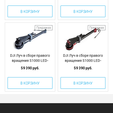
(Part31)
В КОРЗИНУ
В КОРЗИНУ
Предзаказ
Предзаказ
DJI Луч в сборе правого
DJI Луч в сборе правого
вращения S1000 LED-
вращения S1000 LED-
зеленый (S1000-Premium
красный (S1000-Premium
59 390 руб.
59 390 руб.
Complete Arm [CW-Green])
Complete Arm [CW-RED])
(Part30)
(Part29)
В КОРЗИНУ
В КОРЗИНУ