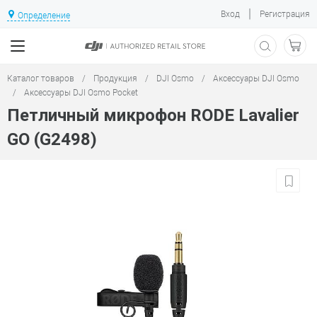
|
Вход
Регистрация
Определение
Каталог товаров
/
Продукция
/
DJI Osmo
/
Аксессуары DJI Osmo
/
Аксессуары DJI Osmo Pocket
Петличный микрофон RODE Lavalier
GO (G2498)