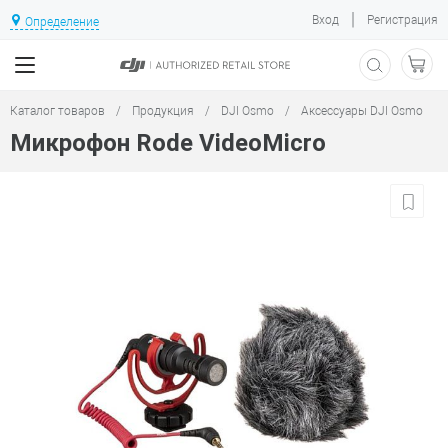
|
Вход
Регистрация
Определение
Каталог товаров
/
Продукция
/
DJI Osmo
/
Аксессуары DJI Osmo
Микрофон Rode VideoMicro