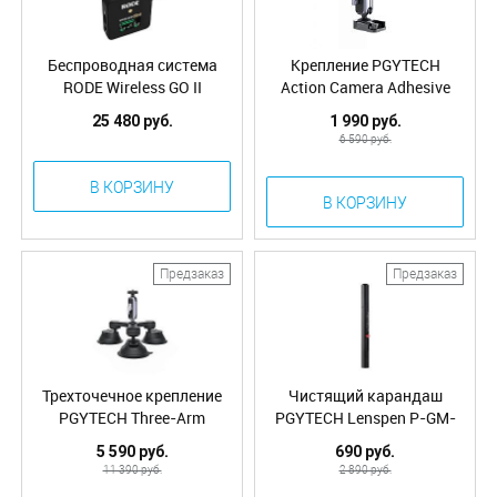
Беспроводная система
Крепление PGYTECH
RODE Wireless GO II
Action Camera Adhesive
(G6228)
Mount P-GM-126
25 480 руб.
1 990 руб.
6 590 руб.
В КОРЗИНУ
В КОРЗИНУ
Предзаказ
Предзаказ
Трехточечное крепление
Чистящий карандаш
PGYTECH Three-Arm
PGYTECH Lenspen P-GM-
Suction Mount P-GM-136
112
5 590 руб.
690 руб.
11 390 руб.
2 890 руб.