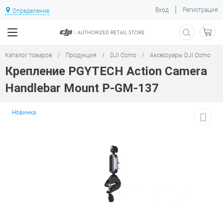
|
Вход
Регистрация
Определение
Каталог товаров
/
Продукция
/
DJI Osmo
/
Аксессуары DJI Osmo
Крепление PGYTECH Action Camera
Handlebar Mount P-GM-137
Новинка