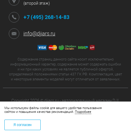
(второй этаж)
+7 (495) 268-14-83
info@djiars.ru
Содержание страниц данного сайта носит исключительно
информационный характер, содержание может содержать ошибки
и ни при каких условиях не является публичной офертой,
определяемой положениями статьи 437 ГК РФ. Комплектация, цвет
и некоторые элементы моделей могут отличаться от заявленных.
Copyright 2026 © djiars.ru - авторизованный магазин DJI.
Все права защищены.
Мы используем файлы cookie для вашего удобства пользования
сайтом и повышения качества рекомендаций.
Подробнее
Я согласен
КОРЗИНА
+7 (495) 268-14-83