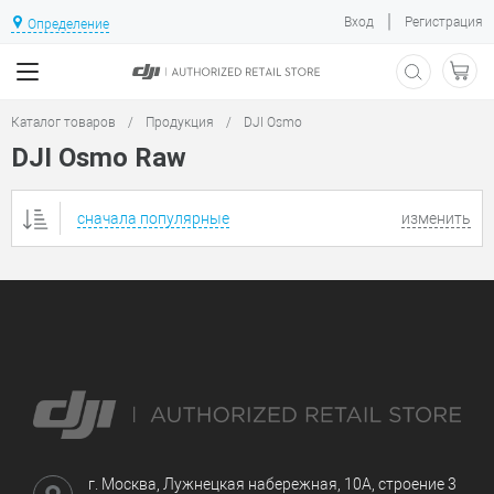
|
Вход
Регистрация
Определение
Каталог товаров
/
Продукция
/
DJI Osmo
DJI Osmo Raw
сначала популярные
изменить
г. Москва, Лужнецкая набережная, 10А, строение 3