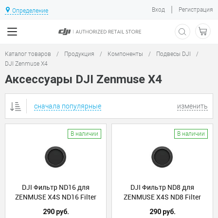
|
Вход
Регистрация
Определение
Каталог товаров
/
Продукция
/
Компоненты
/
Подвесы DJI
/
DJI Zenmuse X4
Аксессуары DJI Zenmuse X4
сначала популярные
изменить
В наличии
В наличии
DJI Фильтр ND16 для
DJI Фильтр ND8 для
ZENMUSE X4S ND16 Filter
ZENMUSE X4S ND8 Filter
(Part9)
(Part8)
290 руб.
290 руб.